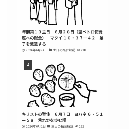
年間第１３主日 ６月２８日（聖ペトロ使徒
座への献金） マタイ １０・３７ー４２ 弟
子を派遣する
2026年6月24日
主日の福音解説
238
キリストの聖体 ６月７日 ヨハネ ６・５１
ー５８ 荒れ野を歩む糧
2026年6月1日
主日の福音解説
232