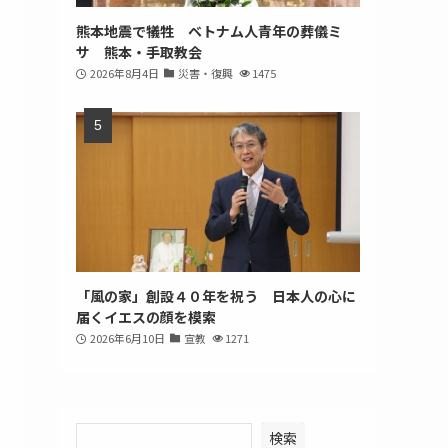
熊本地震で犠牲 ベトナム人青年の葬儀ミ
サ 熊本・手取教会
2026年8月4日
災害・復興
1475
「風の家」創設４０年を祝う 日本人の心に
届くイエスの顔を模索
2026年6月10日
宣教
1271
検索