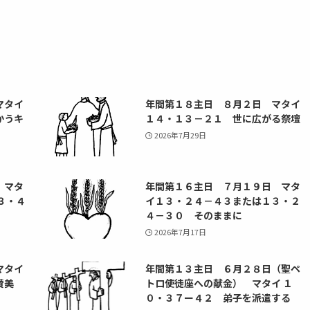
マタイ
年間第１８主日 ８月２日 マタイ
かうキ
１４・１３－２１ 世に広がる祭壇
2026年7月29日
 マタ
年間第１６主日 ７月１９日 マタ
３・４
イ１３・２４－４３または１３・２
４－３０ そのままに
2026年7月17日
マタイ
年間第１３主日 ６月２８日（聖ペ
賛美
トロ使徒座への献金） マタイ １
０・３７ー４２ 弟子を派遣する