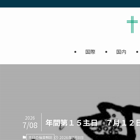
国際
国内
2026
年間第１５主日 ７月１２
7/08
主日の福音解説
2026年7月8日