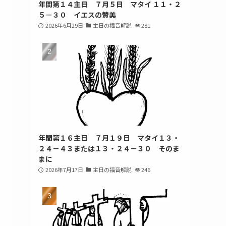
年間第１４主日 ７月５日 マタイ １１・２
５－３０ イエスの賛美
2026年6月29日
主日の福音解説
281
年間第１６主日 ７月１９日 マタイ１３・
２４－４３または１３・２４－３０ そのま
まに
2026年7月17日
主日の福音解説
246