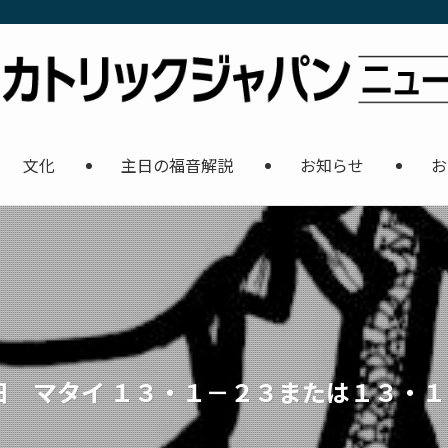
文化
主日の福音解説
お知らせ
お
日 マタイ １３・１－２３または１３・