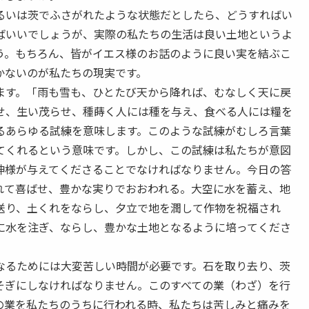
いは茨でふさがれたような状態だとしたら、どうすればい
ばいいでしょうが、実際の私たちの生活は良い土地というよ
う。もちろん、皆がイエス様のお話のように良い実を結ぶこ
かないのが私たちの現実です。
す。「雨も雪も、ひとたび天から降れば、むなしく天に戻
せ、生い茂らせ、種蒔く人には種を与え、食べる人には糧を
るあらゆる試練を意味します。このような試練がむしろ言葉
てくれるという意味です。しかし、この試練は私たちが意図
神様が与えてくださることでなければなりません。今日の答
れて喜ばせ、豊かな実りでおおわれる。大空に水を蓄え、地
送り、土くれをならし、夕立で地を潤して作物を祝福され
に水を注ぎ、ならし、豊かな土地となるように培ってくださ
るためには大変苦しい時間が必要です。石を取り去り、茨
そぎにしなければなりません。このすべての業（わざ）を行
の業を私たちのうちに行われる時、私たちは苦しみと痛みを