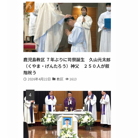
鹿児島教区 ７年ぶりに司祭誕生 久山元太郎
（くやま・げんたろう）神父 ２５０人が叙
階祝う
2026年4月22日
教区
1613