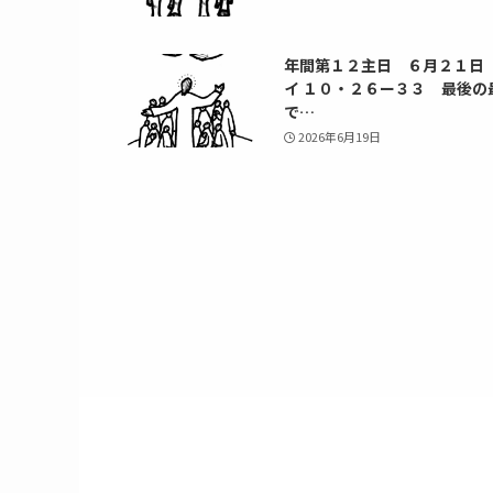
年間第１２主日 ６月２１日
イ １０・２６ー３３ 最後の
で…
2026年6月19日