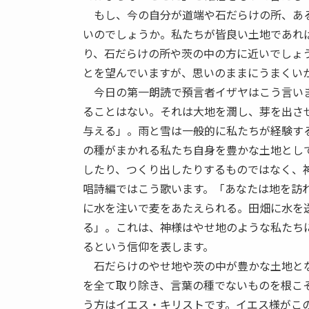
もし、今の自分が道端や石だらけの所、ある
いのでしょうか。私たちが皆良い土地であれ
り、石だらけの所や茨の中の方に近いでしょ
とを望んでいますが、思いのままにうまくい
今日の第一朗読で預言者イザヤはこう言いま
ることはない。それは大地を潤し、芽を出さ
与える」。雨と雪は一般的に私たちが経験す
の種がまかれる私たち自身を豊かな土地とし
したり、つくり出したりするものではなく、
唱詩編ではこう歌います。「あなたは地を訪
に水を注いで麦をあたえられる。田畑に水を
る」。これは、神様はやせ地のような私たち
るという信仰を表します。
石だらけのやせ地や茨の中が豊かな土地とな
を全て取り除き、言葉の種でないものを根こ
う方はイエス・キリストです。イエス様がこ