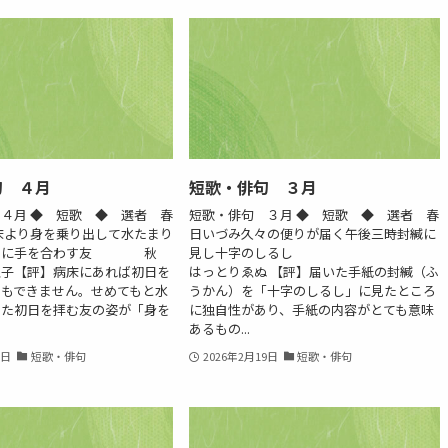
句 ４月
短歌・俳句 ３月
４月 ◆ 短歌 ◆ 選者 春
短歌・俳句 ３月 ◆ 短歌 ◆ 選者 春
床より身を乗り出して水たまり
日いづみ久々の便りが届く午後三時封緘に
初日に手を合わす友 秋
見し十字のしるし
理子【評】病床にあれば初日を
はっとりゑぬ 【評】届いた手紙の封緘（ふ
ともできません。せめてもと水
うかん）を「十字のしるし」に見たところ
った初日を拝む友の姿が「身を
に独自性があり、手紙の内容がとても意味
あるもの...
3日
短歌・俳句
2026年2月19日
短歌・俳句