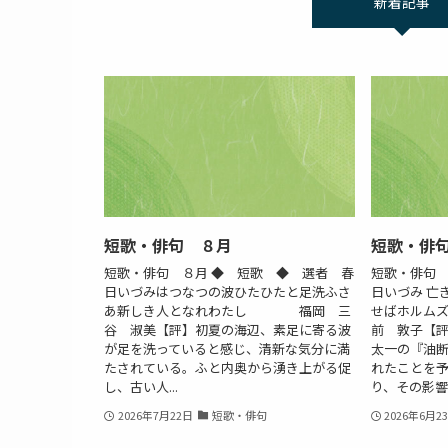
新着記事
短歌・俳句 ８月
短歌・俳
短歌・俳句 ８月 ◆ 短歌 ◆ 選者 春
短歌・俳句 
日いづみはつなつの波ひたひたと足洗ふさ
日いづみ 亡
あ新しき人となれわたし 福岡 三
せばホルム
谷 淑美【評】初夏の海辺、素足に寄る波
前 敦子【
が足を洗っていると感じ、清新な気分に満
太一の『油
たされている。ふと内奥から湧き上がる促
れたことを
し、古い人...
り、その影響..
2026年7月22日
短歌・俳句
2026年6月2