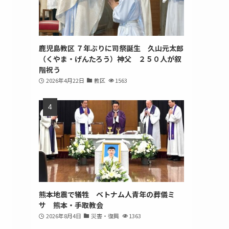
鹿児島教区 ７年ぶりに司祭誕生 久山元太郎
（くやま・げんたろう）神父 ２５０人が叙
階祝う
2026年4月22日
教区
1563
熊本地震で犠牲 ベトナム人青年の葬儀ミ
サ 熊本・手取教会
2026年8月4日
災害・復興
1363