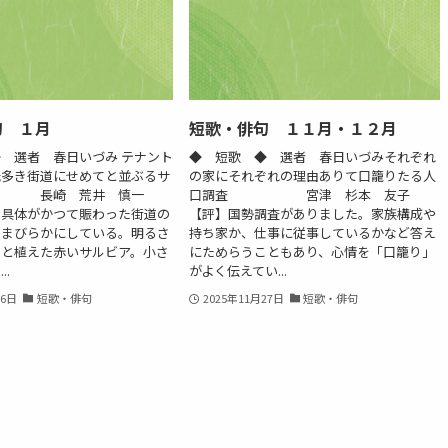
句 １月
短歌・俳句 １１月・１２月
 選者 春日いづみ テナント
◆ 短歌 ◆ 選者 春日いづみそれぞれ
紙多き街道にせめてと並ぶるサ
の家にそれぞれの理由ありて口籠りたる人
赤 長崎 荒井 慎一
口調査 宮津 杉本 友子
の具体がかつて賑わった街道の
【評】国勢調査がありました。家族構成や
つまびらかにしている。明るさ
持ち家か、仕事に従事しているかなど答え
うと植えた赤いサルビア。小さ
にためらうこともあり、心情を「口籠り」
.
がよく伝えてい...
26日
短歌・俳句
2025年11月27日
短歌・俳句