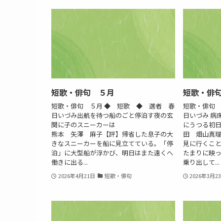
短歌・俳句 ５月
短歌・俳
短歌・俳句 ５月 ◆ 短歌 ◆ 選者 春
短歌・俳句 
日いづみ出航を待つ船のごと停泊す夜の玄
日いづみ 病
関に子のスニーカーは
にうつる
熊本 矢澤 麻子【評】帰省した息子の大
田 畑山真
きなスニーカーを船に見立てている。「停
見に行くこ
泊」に大型船が浮かび、明日はまた遠くへ
たまりに映
働きに出る...
乗り出して...
2026年4月21日
短歌・俳句
2026年3月2