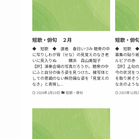
短歌・俳句 ２月
短歌・俳
◆ 短歌 ◆ 選者 春日いづみ 聴衆の中
◆ 短歌 ◆
に写りしわが背（せな）の見覚えのなき老
募集の貼り
いに見入りぬ 横浜 森山美智子
ルビアの
【評】演奏会場の写真だろうか。聴衆の中
【評】上句
にふと自分の後ろ姿を見つけた。被写体と
今の状況を
しての意識のない無防備な姿を「見覚えの
を取り戻そ
なき」と表現し...
な炎のような..
2026年1月23日
短歌・俳句
2025年12月