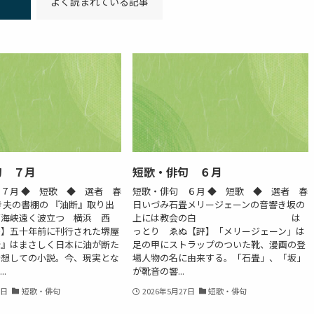
よく読まれている記事
句 ７月
短歌・俳句 ６月
７月 ◆ 短歌 ◆ 選者 春
短歌・俳句 ６月 ◆ 短歌 ◆ 選者 春
き夫の書棚の 『油断』取り出
日いづみ石畳メリージェーンの音響き坂の
ズ海峡遠く波立つ 横浜 西
上には教会の白 は
評】五十年前に刊行された堺屋
っとり ゑぬ【評】「メリージェーン」は
断』はまさしく日本に油が断た
足の甲にストラップのついた靴、漫画の登
予想しての小説。今、現実とな
場人物の名に由来する。「石畳」、「坂」
.
が靴音の響...
3日
短歌・俳句
2026年5月27日
短歌・俳句