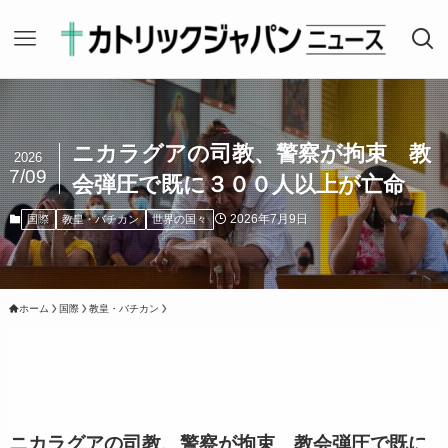
ニカラグアの司教、警察が拘束 教
2026
7/09
会弾圧で既に３００人以上が亡命
2026年7月9日
国際
教皇・バチカン
世界の国々
ホーム
国際
教皇・バチカン
ニカラグアの司教、警察が拘束 教会弾圧で既に