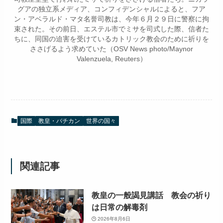
グアの独立系メディア、コンフィデンシャルによると、フア
ン・アベラルド・マタ名誉司教は、今年６月２９日に警察に拘
束された。その前日、エステル市でミサを司式した際、信者た
ちに、同国の迫害を受けているカトリック教会のために祈りを
ささげるよう求めていた（OSV News photo/Maynor
Valenzuela, Reuters）
国際
教皇・バチカン
世界の国々
関連記事
教皇の一般謁見講話 教会の祈り
は日常の解毒剤
2026年8月6日