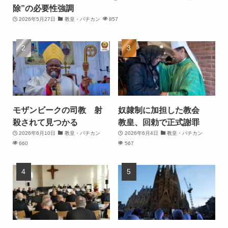
除”の必要性強調
2026年5月27日
教皇・バチカン
857
モザンビークの司教 射
奴隷制に加担した教会
殺されて見つかる
教皇、回勅で正式謝罪
2026年6月10日
教皇・バチカン
2026年6月4日
教皇・バチカン
660
567