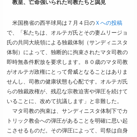
教皇、亡命強いられた司教たちと謁見
米国務省の西半球局は７月４日の
Ｘへの投稿
で、「私たちは、オルテガ氏とその妻ムリージョ
氏の共同大統領による独裁体制（サンディニスタ
体制）によって、独断的に拘束されたマタ司教の
即時無条件釈放を要求します。８０歳のマタ司教
がオルテガ政権にとって脅威となることはありま
せんし、司教の健康状態も心配です。オルテガ氏
らの独裁政権が、残忍な宗教迫害や弾圧を続けて
いることに、改めて抗議します」と非難した。
マタ司教の拘束は、サンディニスタ体制下でカ
トリック教会への弾圧があることを明確に思い起
こさせるものだ。その弾圧によって、司祭は自身