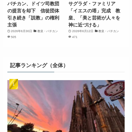
バチカン、ドイツ司教団
サグラダ・ファミリア
の提言を却下 信徒団体
「イエスの塔」完成 教
引き続き「説教」の権利
皇、「美と芸術が人々を
主張
神に近づける」
2026年6月30日
教皇・バチカン
2026年6月12日
教皇・バチカン
505
471
記事ランキング（全体）