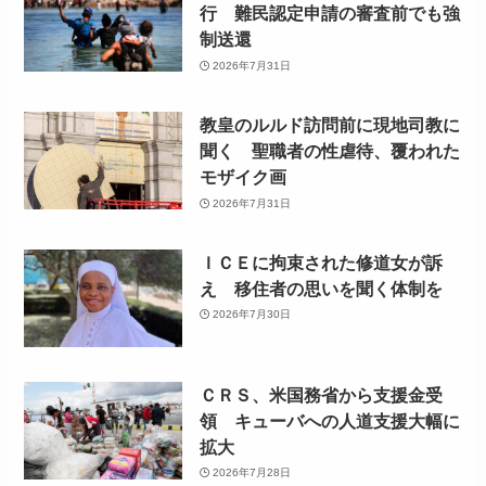
行 難民認定申請の審査前でも強
制送還
2026年7月31日
教皇のルルド訪問前に現地司教に
聞く 聖職者の性虐待、覆われた
モザイク画
2026年7月31日
ＩＣＥに拘束された修道女が訴
え 移住者の思いを聞く体制を
2026年7月30日
ＣＲＳ、米国務省から支援金受
領 キューバへの人道支援大幅に
拡大
2026年7月28日