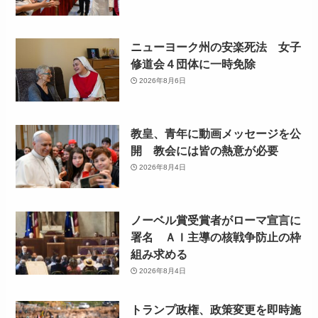
ニューヨーク州の安楽死法 女子
修道会４団体に一時免除
2026年8月6日
教皇、青年に動画メッセージを公
開 教会には皆の熱意が必要
2026年8月4日
ノーベル賞受賞者がローマ宣言に
署名 ＡＩ主導の核戦争防止の枠
組み求める
2026年8月4日
トランプ政権、政策変更を即時施