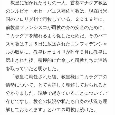
教皇に招かれたうちの一人、首都マナグア教区
のシルビオ・ホセ・バエス補佐司教は、現在は米
国のフロリダ州で司牧している。２０１９年に、
前教皇フランシスコが司教の身の安全のために、
ニカラグアを離れるよう促したためだ。そのバエ
ス司教は７月５日に放送されたコンフィデンシャ
ルの取材に、教皇レオ１４世が昨年５月に教皇に
選出された後、積極的に亡命した司教たちに連絡
を取っていたと明かした。
「教皇に就任された後、教皇様はニカラグアの
情勢について、とても詳しく理解しておられると
分かりました。現地で起きていることについてご
存じですし、教会の状況や私たち自身の状況も理
解しておられます」とバエス司教は続けた。