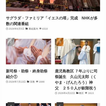
サグラダ・ファミリア「イエスの塔」完成 NHKが多
数の関連番組
2026年6月5日
番組案内
4310
新司祭・助祭・終身助祭
鹿児島教区 ７年ぶりに司
紹介①
祭誕生 久山元太郎（く
やま・げんたろう）神
2026年7月13日
宣教
1699
父 ２５０人が叙階祝う
2026年4月22日
教区
1613