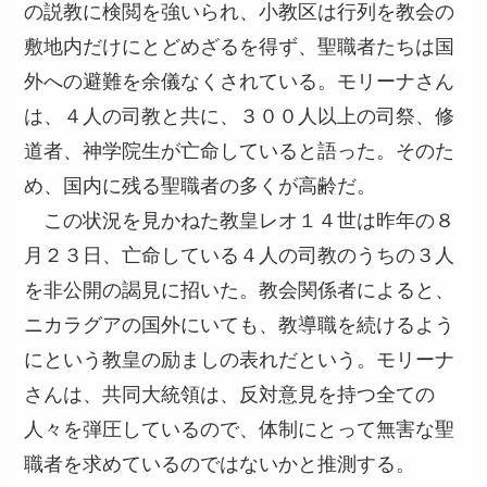
の説教に検閲を強いられ、小教区は行列を教会の
敷地内だけにとどめざるを得ず、聖職者たちは国
外への避難を余儀なくされている。モリーナさん
は、４人の司教と共に、３００人以上の司祭、修
道者、神学院生が亡命していると語った。そのた
め、国内に残る聖職者の多くが高齢だ。
この状況を見かねた教皇レオ１４世は昨年の８
月２３日、亡命している４人の司教のうちの３人
を非公開の謁見に招いた。教会関係者によると、
ニカラグアの国外にいても、教導職を続けるよう
にという教皇の励ましの表れだという。モリーナ
さんは、共同大統領は、反対意見を持つ全ての
人々を弾圧しているので、体制にとって無害な聖
職者を求めているのではないかと推測する。