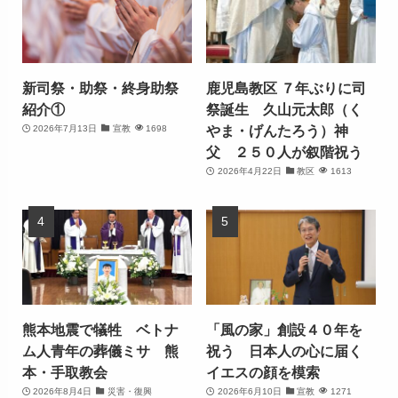
新司祭・助祭・終身助祭
鹿児島教区 ７年ぶりに司
紹介①
祭誕生 久山元太郎（く
やま・げんたろう）神
2026年7月13日
宣教
1698
父 ２５０人が叙階祝う
2026年4月22日
教区
1613
熊本地震で犠牲 ベトナ
「風の家」創設４０年を
ム人青年の葬儀ミサ 熊
祝う 日本人の心に届く
本・手取教会
イエスの顔を模索
2026年8月4日
災害・復興
2026年6月10日
宣教
1271