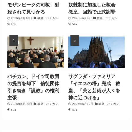
モザンビークの司教 射
奴隷制に加担した教会
殺されて見つかる
教皇、回勅で正式謝罪
2026年6月10日
教皇・バチカン
2026年6月4日
教皇・バチカン
660
567
バチカン、ドイツ司教団
サグラダ・ファミリア
の提言を却下 信徒団体
「イエスの塔」完成 教
引き続き「説教」の権利
皇、「美と芸術が人々を
主張
神に近づける」
2026年6月30日
教皇・バチカン
2026年6月12日
教皇・バチカン
504
471