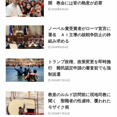
開 教会には皆の熱意が必要
2026年8月4日
ノーベル賞受賞者がローマ宣言に
署名 ＡＩ主導の核戦争防止の枠
組み求める
2026年8月4日
トランプ政権、政策変更を即時施
行 難民認定申請の審査前でも強
制送還
2026年7月31日
教皇のルルド訪問前に現地司教に
聞く 聖職者の性虐待、覆われた
モザイク画
2026年7月31日