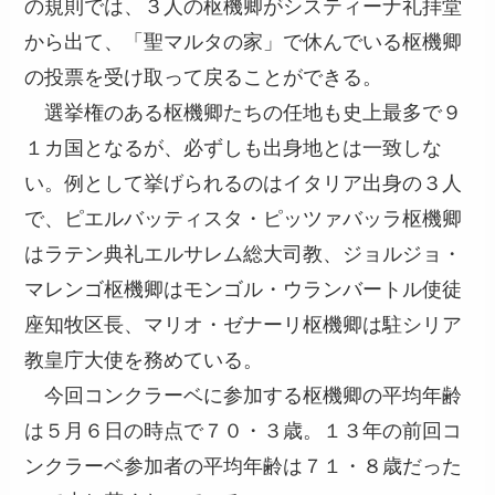
の規則では、３人の枢機卿がシスティーナ礼拝堂
から出て、「聖マルタの家」で休んでいる枢機卿
の投票を受け取って戻ることができる。
選挙権のある枢機卿たちの任地も史上最多で９
１カ国となるが、必ずしも出身地とは一致しな
い。例として挙げられるのはイタリア出身の３人
で、ピエルバッティスタ・ピッツァバッラ枢機卿
はラテン典礼エルサレム総大司教、ジョルジョ・
マレンゴ枢機卿はモンゴル・ウランバートル使徒
座知牧区長、マリオ・ゼナーリ枢機卿は駐シリア
教皇庁大使を務めている。
今回コンクラーベに参加する枢機卿の平均年齢
は５月６日の時点で７０・３歳。１３年の前回コ
ンクラーベ参加者の平均年齢は７１・８歳だった