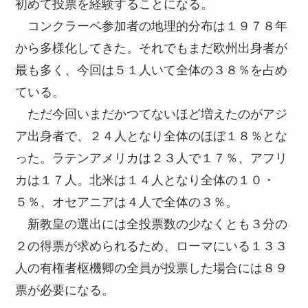
初めて投票を経験することになる。
コンクラーベ参加者の地理的分布は１９７８年
から多様化してきた。それでもまだ欧州出身者が
最も多く、今回は５１人いて全体の３８％を占め
ている。
ただ今回いまだかつてないほど増えたのがアジ
ア出身者で、２４人となり全体のほぼ１８％とな
った。ラテンアメリカは２３人で１７％、アフリ
カは１７人。北米は１４人となり全体の１０・
５％、オセアニアは４人で全体の３％。
新教皇の選出には全投票数の少なくとも３分の
２の得票が求められるため、ローマにいる１３３
人の有権者枢機卿の全員が投票した場合には８９
票が必要になる。