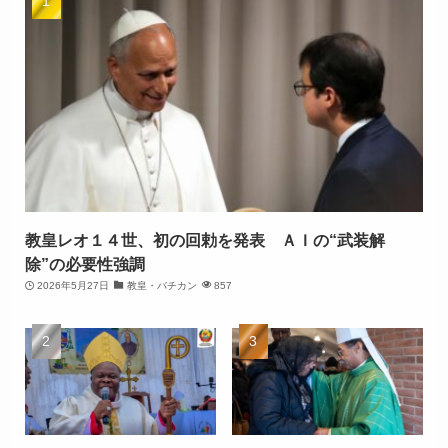
教皇レオ１４世、初の回勅を発表 ＡＩの“武装解
除”の必要性強調
2026年5月27日
教皇・バチカン
857