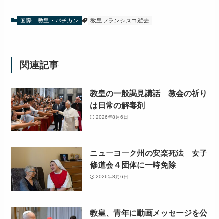
国際
教皇・バチカン
教皇フランシスコ逝去
関連記事
教皇の一般謁見講話 教会の祈り
は日常の解毒剤
2026年8月6日
ニューヨーク州の安楽死法 女子
修道会４団体に一時免除
2026年8月6日
教皇、青年に動画メッセージを公