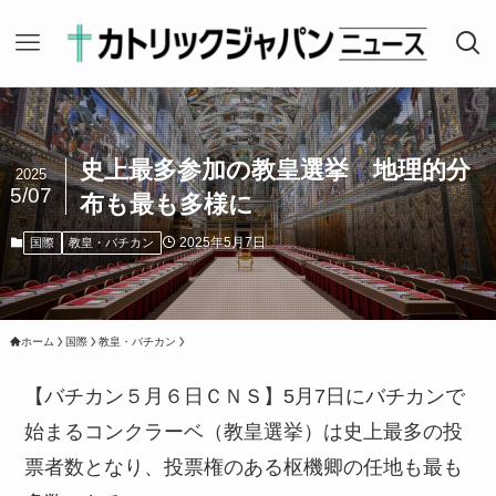
史上最多参加の教皇選挙 地理的分
2025
5/07
布も最も多様に
2025年5月7日
国際
教皇・バチカン
ホーム
国際
教皇・バチカン
【バチカン５月６日ＣＮＳ】5月7日にバチカンで
始まるコンクラーベ（教皇選挙）は史上最多の投
票者数となり、投票権のある枢機卿の任地も最も