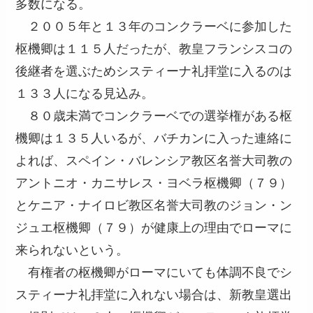
多数になる。
２００５年と１３年のコンクラーベに参加した
枢機卿は１１５人だったが、教皇フランシスコの
後継者を選ぶためシスティーナ礼拝堂に入るのは
１３３人になる見込み。
８０歳未満でコンクラーベでの選挙権がある枢
機卿は１３５人いるが、バチカンに入った連絡に
よれば、スペイン・バレンシア教区名誉大司教の
アントニオ・カニサレス・ヨベラ枢機卿（７９）
とケニア・ナイロビ教区名誉大司教のジョン・ン
ジュエ枢機卿（７９）が健康上の理由でローマに
来られないという。
有権者の枢機卿がローマにいても体調不良でシ
スティーナ礼拝堂に入れない場合は、新教皇選出