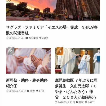
サグラダ・ファミリア「イエスの塔」完成 NHKが多
数の関連番組
2026年6月5日
番組案内
4312
新司祭・助祭・終身助祭
鹿児島教区 ７年ぶりに司
紹介①
祭誕生 久山元太郎（く
やま・げんたろう）神
2026年7月13日
宣教
1701
父 ２５０人が叙階祝う
2026年4月22日
教区
1617