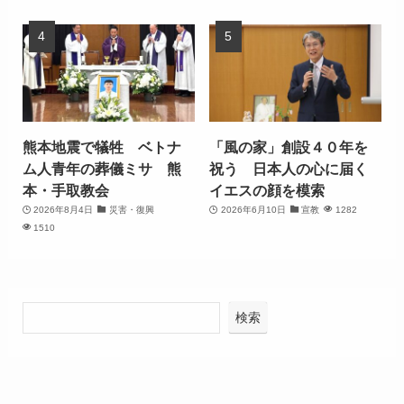
熊本地震で犠牲 ベトナ
「風の家」創設４０年を
ム人青年の葬儀ミサ 熊
祝う 日本人の心に届く
本・手取教会
イエスの顔を模索
2026年8月4日
災害・復興
2026年6月10日
宣教
1282
1510
検索