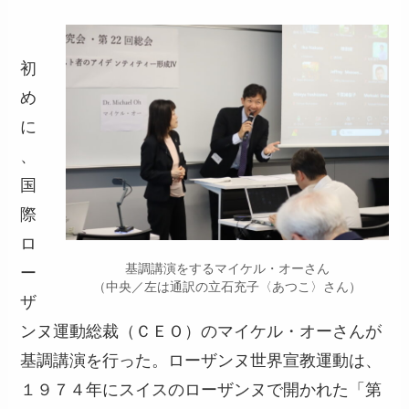
初
め
に
、
国
際
ロ
基調講演をするマイケル・オーさん
ー
（中央／左は通訳の立石充子〈あつこ〉さん）
ザ
ンヌ運動総裁（ＣＥＯ）のマイケル・オーさんが
基調講演を行った。ローザンヌ世界宣教運動は、
１９７４年にスイスのローザンヌで開かれた「第