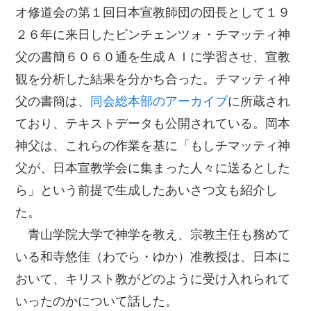
オ修道会の第１回日本宣教師団の団長として１９
２６年に来日したビンチェンツォ・チマッティ神
父の書簡６０６０通を生成ＡＩに学習させ、宣教
観を分析した結果を分かち合った。チマッティ神
父の書簡は、
同会総本部のアーカイブ
に所蔵され
ており、テキストデータも公開されている。岡本
神父は、これらの作業を基に「もしチマッティ神
父が、日本宣教学会に集まった人々に送るとした
ら」という前提で生成したあいさつ文も紹介し
た。
青山学院大学で神学を教え、宗教主任も務めて
いる和寺悠佳（わでら・ゆか）准教授は、日本に
おいて、キリスト教がどのように受け入れられて
いったのかについて話した。