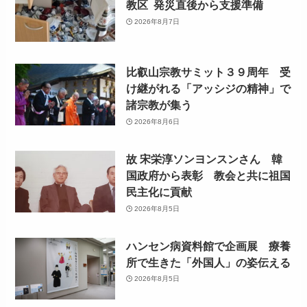
教区 発災直後から支援準備
2026年8月7日
比叡山宗教サミット３９周年 受
け継がれる「アッシジの精神」で
諸宗教が集う
2026年8月6日
故 宋栄淳ソンヨンスンさん 韓
国政府から表彰 教会と共に祖国
民主化に貢献
2026年8月5日
ハンセン病資料館で企画展 療養
所で生きた「外国人」の姿伝える
2026年8月5日