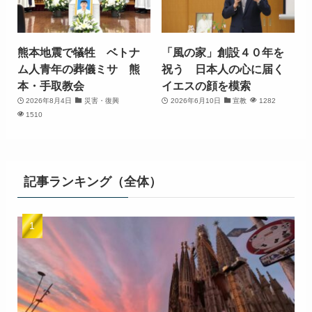
熊本地震で犠牲 ベトナ
「風の家」創設４０年を
ム人青年の葬儀ミサ 熊
祝う 日本人の心に届く
本・手取教会
イエスの顔を模索
2026年8月4日
災害・復興
2026年6月10日
宣教
1282
1510
記事ランキング（全体）