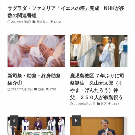
サグラダ・ファミリア「イエスの塔」完成 NHKが多
数の関連番組
2026年6月5日
番組案内
4312
新司祭・助祭・終身助祭
鹿児島教区 ７年ぶりに司
紹介①
祭誕生 久山元太郎（く
やま・げんたろう）神
2026年7月13日
宣教
1701
父 ２５０人が叙階祝う
2026年4月22日
教区
1617