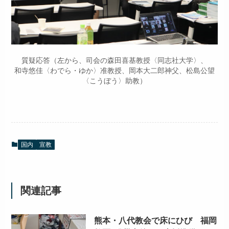
質疑応答（左から、司会の森田喜基教授〈同志社大学〉、
和寺悠佳〈わでら・ゆか〉准教授、岡本大二郎神父、松島公望
〈こうぼう〉助教）
国内
宣教
関連記事
熊本・八代教会で床にひび 福岡