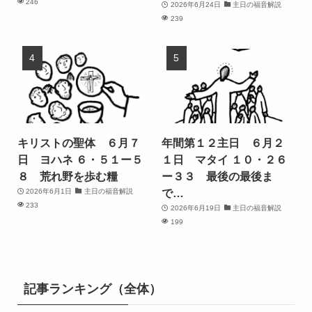
246
2026年6月24日
主日の福音解説
239
キリストの聖体 ６月７
年間第１２主日 ６月２
日 ヨハネ ６・５１ー５
１日 マタイ １０・２６
８ 荒れ野を歩む糧
ー３３ 最後の最後ま
で…
2026年6月1日
主日の福音解説
233
2026年6月19日
主日の福音解説
199
記事ランキング（全体）