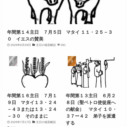
年間第１４主日 ７月５日 マタイ １１・２５－３
０ イエスの賛美
2026年6月29日
主日の福音解説
281
年間第１６主日 ７月１
年間第１３主日 ６月２
９日 マタイ１３・２４
８日（聖ペトロ使徒座へ
－４３または１３・２４
の献金） マタイ １０・
－３０ そのままに
３７ー４２ 弟子を派遣
する
2026年7月17日
主日の福音解説