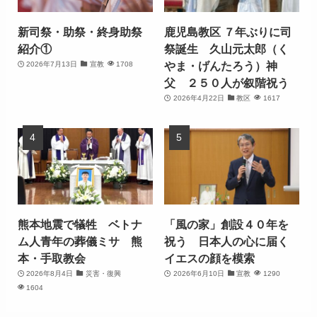
新司祭・助祭・終身助祭
鹿児島教区 ７年ぶりに司
紹介①
祭誕生 久山元太郎（く
やま・げんたろう）神
2026年7月13日
宣教
1708
父 ２５０人が叙階祝う
2026年4月22日
教区
1617
熊本地震で犠牲 ベトナ
「風の家」創設４０年を
ム人青年の葬儀ミサ 熊
祝う 日本人の心に届く
本・手取教会
イエスの顔を模索
2026年8月4日
災害・復興
2026年6月10日
宣教
1290
1604