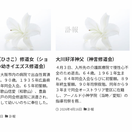
（ひさこ）修道女（ショ
大川好洋神父（神言修道会）
の幼きイエズス修道会）
４月３日、入所先の介護医療院で慢性心不
全のため逝去。６４歳。１９６１年生ま
、大阪市内の病院で出血性胃潰
れ。８４年同会入会ならびに初誓願。８９
去。９０歳。１９３５年広島県
年終生誓願。９０年司祭叙階。同年から９
３年同会入会。６５年初誓願。
３年まで同会オーストラリア管区に在籍
和歌山信愛（和歌山）、豊島
し、アーノルド小神学院（当時／愛知）の
神戸の同会修道院に派遣され、
指導司祭を務...
として幼いいのちに奉仕した。
2026年4月16日
訃報
6日
訃報