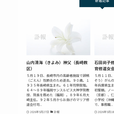
新着記事
山内清海（きよみ）神父（長崎教
石田尚子
区）
育修道女
５月１９日、長崎市内の高齢者施設で誤嚥
５月１１日
（ごえん）性肺炎のため逝去。９０歳。１
ぞう）がん
９３５年長崎県生まれ。６１年司祭叙階。
年兵庫県生
６４～８９年福岡サンスルピス大神学院教
初誓願。ノ
授、院長を務めた（福岡）。８９年６月大
（京都）、
崎主任。９２年５月からお告げのマリア修
小学校（沖
道会付司...
で、事務職...
2026年5月27日
訃報
2026年5月1