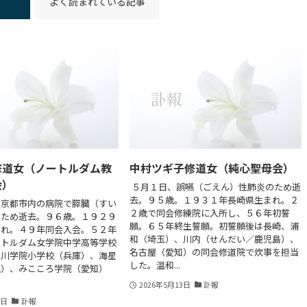
よく読まれている記事
修道女（ノートルダム教
中村ツギ子修道女（純心聖母会）
会）
５月１日、誤嚥（ごえん）性肺炎のため逝
去。９５歳。１９３１年長崎県生まれ。２
、京都市内の病院で膵臓（すい
２歳で同会修練院に入所し、５６年初誓
のため逝去。９６歳。１９２９
願。６５年終生誓願。初誓願後は長崎、浦
まれ。４９年同会入会。５２年
和（埼玉）、川内（せんだい／鹿児島）、
ートルダム女学院中学高等学校
名古屋（愛知）の同会修道院で炊事を担当
仁川学院小学校（兵庫）、海星
した。温和...
縄）、みこころ学院（愛知）
2026年5月13日
訃報
8日
訃報