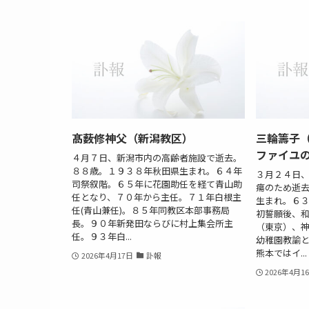
髙薮修神父（新潟教区）
三輪籌子
ファイユ
４月７日、新潟市内の高齢者施設で逝去。
８８歳。１９３８年秋田県生まれ。６４年
３月２４日
司祭叙階。６５年に花園助任を経て青山助
瘍のため逝
任となり、７０年から主任。７１年白根主
生まれ。６
任(青山兼任)。８５年同教区本部事務局
初誓願後、
長。９０年新発田ならびに村上集会所主
（東京）、
任。９３年白...
幼稚園教諭
熊本ではイ...
2026年4月17日
訃報
2026年4月1