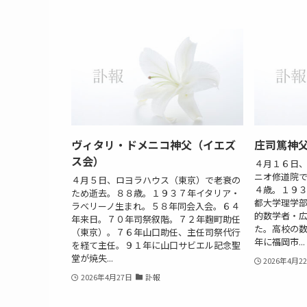
ヴィタリ・ドメニコ神父（イエズ
庄司篤神父
ス会）
４月１６日
ニオ修道院
４月５日、ロヨラハウス（東京）で老衰の
４歳。１９
ため逝去。８８歳。１９３７年イタリア・
都大学理学
ラべリーノ生まれ。５８年同会入会。６４
的数学者・
年来日。７０年司祭叙階。７２年麴町助任
た。高校の
（東京）。７６年山口助任、主任司祭代行
年に福岡市...
を経て主任。９１年に山口サビエル記念聖
堂が焼失...
2026年4月2
2026年4月27日
訃報