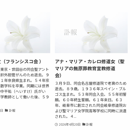
（フランシスコ会 ）
アナ・マリア・カレロ修道女（聖
マリアの無原罪教育宣教修道
、東京・世田谷の同会聖アント
会）
で肝外胆管がんのため逝去。９
３１年奈良県生まれ。５４年京
３月９日、同会名古屋修道院で老衰のため
部数学科を卒業。同期には世界
逝去。８９歳。１９３６年スペイン・ブル
広中平祐（へいすけ）氏がい
ゴス生まれ。５３年同会入会。５５年初誓
数学教師として働いた後、５９
願。６０年終生誓願。６１年来日。６３
年、岐阜市に創立された同会岐阜修道院お
よび聖マリア女学院高等学校に同時に派遣
2日
訃報
された。４...
2026年4月20日
訃報