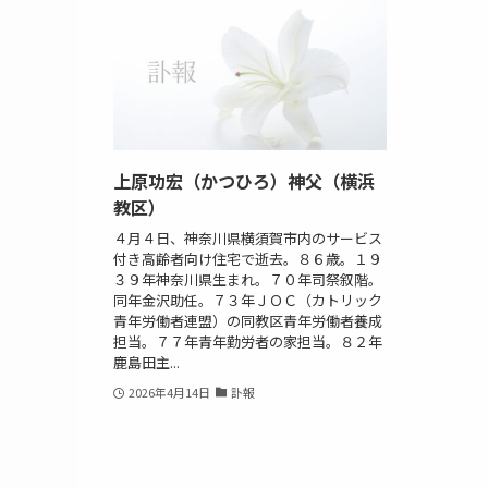
上原功宏（かつひろ）神父（横浜
教区）
４月４日、神奈川県横須賀市内のサービス
付き高齢者向け住宅で逝去。８６歳。１９
３９年神奈川県生まれ。７０年司祭叙階。
同年金沢助任。７３年ＪＯＣ（カトリック
青年労働者連盟）の同教区青年労働者養成
担当。７７年青年勤労者の家担当。８２年
鹿島田主...
2026年4月14日
訃報