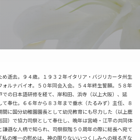
ため逝去。９４歳。１９３２年イタリア・バジリカータ州生
フォルナバイオ。５０年同会入会。５４年終生誓願。５８年
戸での日本語研修を経て、岸和田、浜寺（以上大阪）、延
して奉仕。６６年から８３年まで垂水（たるみず）主任、８
期間に国分幼稚園園長として幼児教育にも尽力した（以上鹿
巡回）で協力司祭として奉仕し、晩年は宮崎・江平の共同体
と謙遜な人柄で知られ、司祭叙階５０周年の際に総長へ宛て
「私の唯一の慰めは、神の限りないいつくしみへの揺るぎな