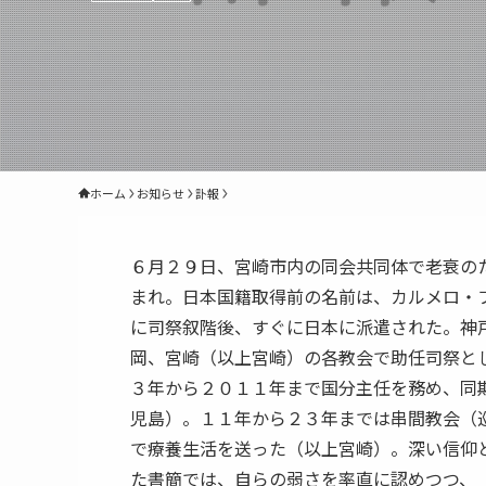
ホーム
お知らせ
訃報
６月２９日、宮崎市内の同会共同体で老衰の
まれ。日本国籍取得前の名前は、カルメロ・
に司祭叙階後、すぐに日本に派遣された。神
岡、宮崎（以上宮崎）の各教会で助任司祭と
３年から２０１１年まで国分主任を務め、同
児島）。１１年から２３年までは串間教会（
で療養生活を送った（以上宮崎）。深い信仰
た書簡では、自らの弱さを率直に認めつつ、