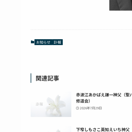
お知らせ
訃報
関連記事
赤波江あかばえ謙一神父（聖
修道会）
2026年7月29日
下窄しもさこ英知えいち神父