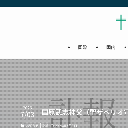
国際
国内
2026
国原武志神父（聖ザベリオ
7/03
お知らせ
訃報
2026年7月3日