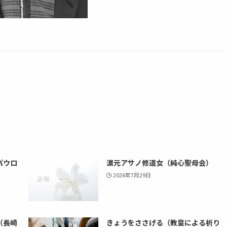
パウロ
濵元アサノ修道女（純心聖母会）
2026年7月29日
（長崎
きょうをささげる（教皇による祈り