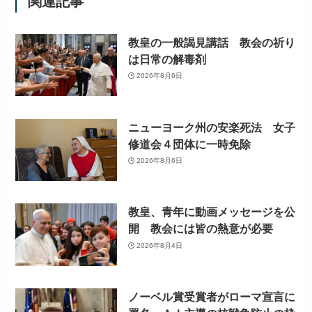
関連記事
教皇の一般謁見講話 教会の祈り
は日常の解毒剤
2026年8月6日
ニューヨーク州の安楽死法 女子
修道会４団体に一時免除
2026年8月6日
教皇、青年に動画メッセージを公
開 教会には皆の熱意が必要
2026年8月4日
ノーベル賞受賞者がローマ宣言に