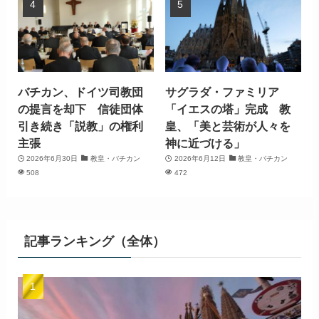
バチカン、ドイツ司教団
サグラダ・ファミリア
の提言を却下 信徒団体
「イエスの塔」完成 教
引き続き「説教」の権利
皇、「美と芸術が人々を
主張
神に近づける」
2026年6月30日
教皇・バチカン
2026年6月12日
教皇・バチカン
508
472
記事ランキング（全体）