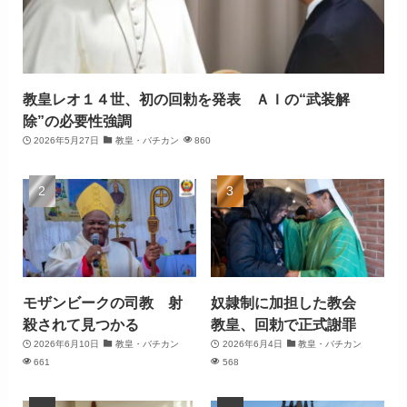
教皇レオ１４世、初の回勅を発表 ＡＩの“武装解
除”の必要性強調
2026年5月27日
教皇・バチカン
860
モザンビークの司教 射
奴隷制に加担した教会
殺されて見つかる
教皇、回勅で正式謝罪
2026年6月10日
教皇・バチカン
2026年6月4日
教皇・バチカン
661
568