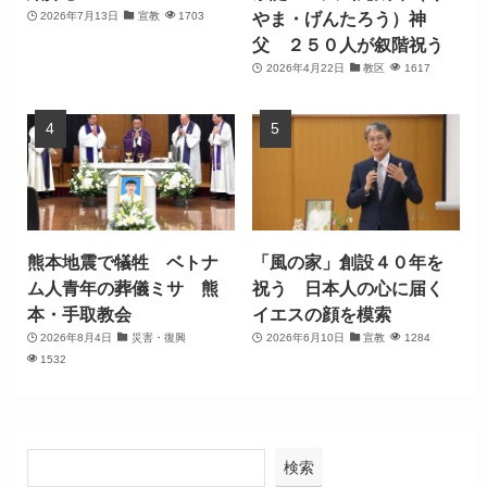
やま・げんたろう）神
2026年7月13日
宣教
1703
父 ２５０人が叙階祝う
2026年4月22日
教区
1617
熊本地震で犠牲 ベトナ
「風の家」創設４０年を
ム人青年の葬儀ミサ 熊
祝う 日本人の心に届く
本・手取教会
イエスの顔を模索
2026年8月4日
災害・復興
2026年6月10日
宣教
1284
1532
検索