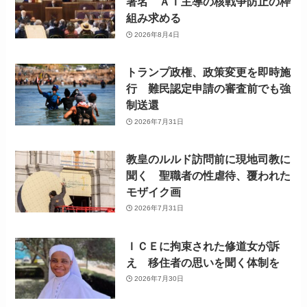
署名 ＡＩ主導の核戦争防止の枠
組み求める
2026年8月4日
トランプ政権、政策変更を即時施
行 難民認定申請の審査前でも強
制送還
2026年7月31日
教皇のルルド訪問前に現地司教に
聞く 聖職者の性虐待、覆われた
モザイク画
2026年7月31日
ＩＣＥに拘束された修道女が訴
え 移住者の思いを聞く体制を
2026年7月30日