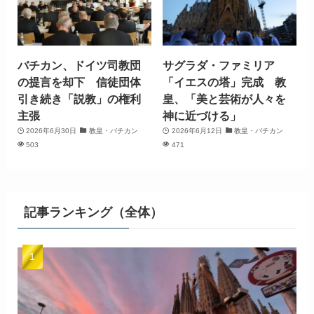
バチカン、ドイツ司教団
サグラダ・ファミリア
の提言を却下 信徒団体
「イエスの塔」完成 教
引き続き「説教」の権利
皇、「美と芸術が人々を
主張
神に近づける」
2026年6月30日
教皇・バチカン
2026年6月12日
教皇・バチカン
503
471
記事ランキング（全体）