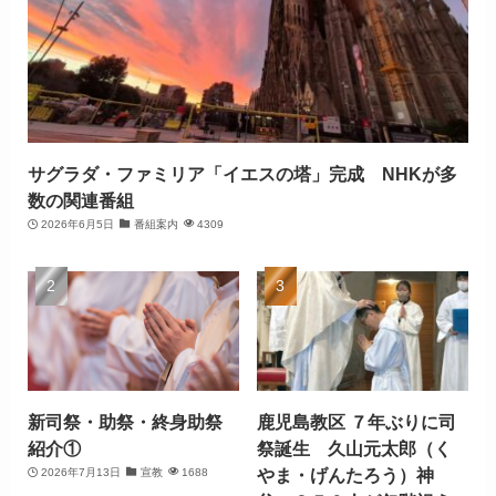
サグラダ・ファミリア「イエスの塔」完成 NHKが多
数の関連番組
2026年6月5日
番組案内
4309
新司祭・助祭・終身助祭
鹿児島教区 ７年ぶりに司
紹介①
祭誕生 久山元太郎（く
やま・げんたろう）神
2026年7月13日
宣教
1688