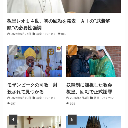
教皇レオ１４世、初の回勅を発表 ＡＩの“武装解
除”の必要性強調
2026年5月27日
教皇・バチカン
849
モザンビークの司教 射
奴隷制に加担した教会
殺されて見つかる
教皇、回勅で正式謝罪
2026年6月10日
教皇・バチカン
2026年6月4日
教皇・バチカン
657
565