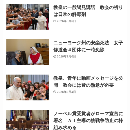
教皇の一般謁見講話 教会の祈り
は日常の解毒剤
2026年8月6日
ニューヨーク州の安楽死法 女子
修道会４団体に一時免除
2026年8月6日
教皇、青年に動画メッセージを公
開 教会には皆の熱意が必要
2026年8月4日
ノーベル賞受賞者がローマ宣言に
署名 ＡＩ主導の核戦争防止の枠
組み求める