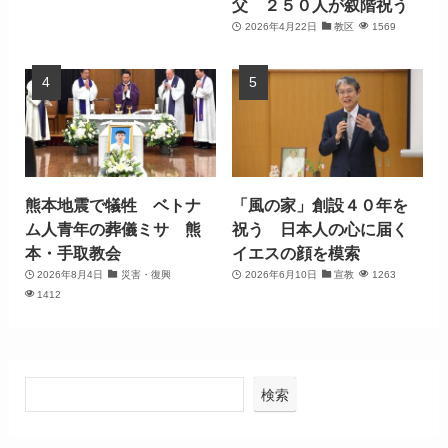
父 ２５０人が叙階祝う
2026年4月22日
教区
1569
熊本地震で犠牲 ベトナ
「風の家」創設４０年を
ム人青年の葬儀ミサ 熊
祝う 日本人の心に届く
本・手取教会
イエスの顔を模索
2026年8月4日
災害・復興
2026年6月10日
宣教
1263
1412
検索