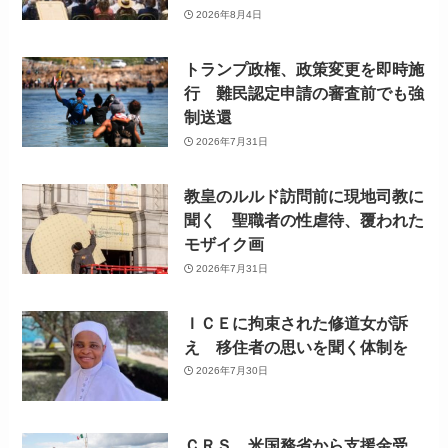
2026年8月4日
トランプ政権、政策変更を即時施
行 難民認定申請の審査前でも強
制送還
2026年7月31日
教皇のルルド訪問前に現地司教に
聞く 聖職者の性虐待、覆われた
モザイク画
2026年7月31日
ＩＣＥに拘束された修道女が訴
え 移住者の思いを聞く体制を
2026年7月30日
ＣＲＳ、米国務省から支援金受