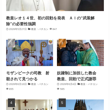
教皇レオ１４世、初の回勅を発表 ＡＩの“武装解
除”の必要性強調
2026年5月27日
教皇・バチカン
847
モザンビークの司教 射
奴隷制に加担した教会
殺されて見つかる
教皇、回勅で正式謝罪
2026年6月10日
教皇・バチカン
2026年6月4日
教皇・バチカン
655
565