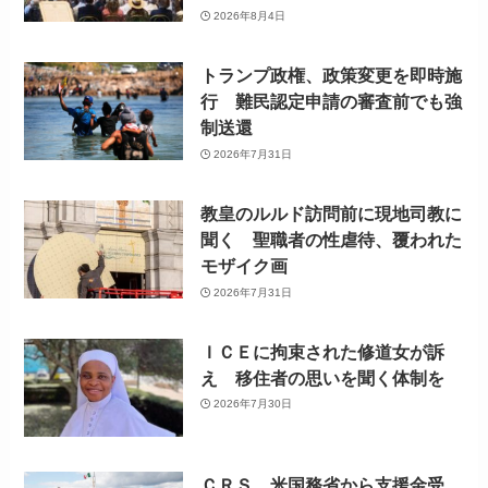
2026年8月4日
トランプ政権、政策変更を即時施
行 難民認定申請の審査前でも強
制送還
2026年7月31日
教皇のルルド訪問前に現地司教に
聞く 聖職者の性虐待、覆われた
モザイク画
2026年7月31日
ＩＣＥに拘束された修道女が訴
え 移住者の思いを聞く体制を
2026年7月30日
ＣＲＳ、米国務省から支援金受