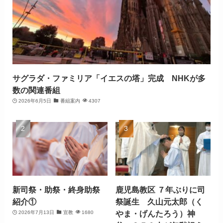
サグラダ・ファミリア「イエスの塔」完成 NHKが多
数の関連番組
2026年6月5日
番組案内
4307
新司祭・助祭・終身助祭
鹿児島教区 ７年ぶりに司
紹介①
祭誕生 久山元太郎（く
やま・げんたろう）神
2026年7月13日
宣教
1680