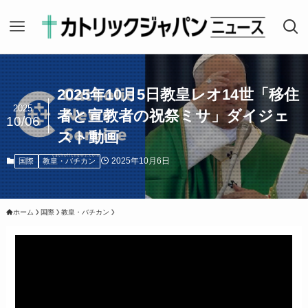
2025年10月5日教皇レオ14世「移住
2025
者と宣教者の祝祭ミサ」ダイジェ
10/06
スト動画
2025年10月6日
国際
教皇・バチカン
ホーム
国際
教皇・バチカン