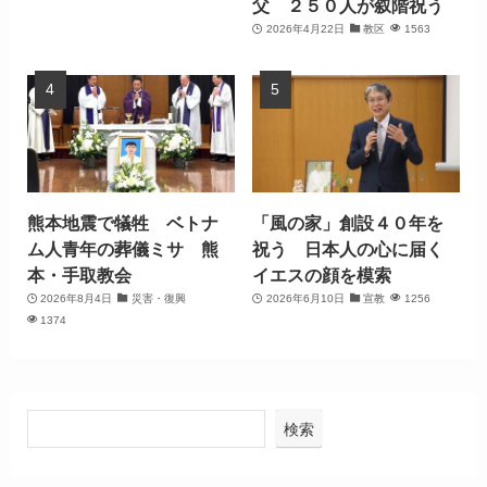
父 ２５０人が叙階祝う
2026年4月22日
教区
1563
熊本地震で犠牲 ベトナ
「風の家」創設４０年を
ム人青年の葬儀ミサ 熊
祝う 日本人の心に届く
本・手取教会
イエスの顔を模索
2026年8月4日
災害・復興
2026年6月10日
宣教
1256
1374
検索