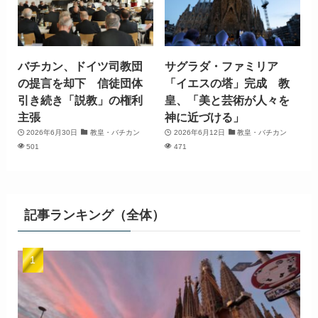
バチカン、ドイツ司教団
サグラダ・ファミリア
の提言を却下 信徒団体
「イエスの塔」完成 教
引き続き「説教」の権利
皇、「美と芸術が人々を
主張
神に近づける」
2026年6月30日
教皇・バチカン
2026年6月12日
教皇・バチカン
501
471
記事ランキング（全体）