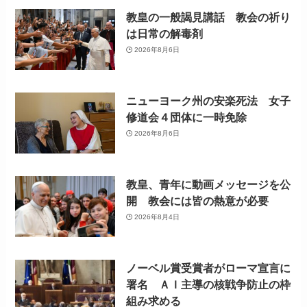
教皇の一般謁見講話 教会の祈り
は日常の解毒剤
2026年8月6日
ニューヨーク州の安楽死法 女子
修道会４団体に一時免除
2026年8月6日
教皇、青年に動画メッセージを公
開 教会には皆の熱意が必要
2026年8月4日
ノーベル賞受賞者がローマ宣言に
署名 ＡＩ主導の核戦争防止の枠
組み求める