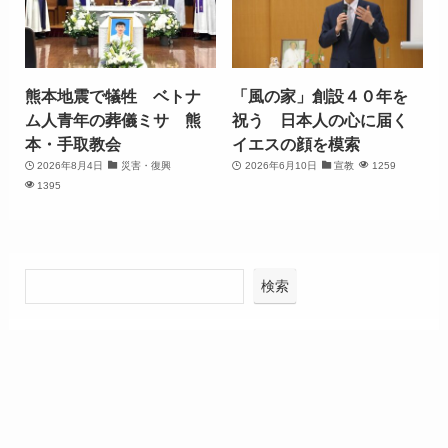
熊本地震で犠牲 ベトナ
「風の家」創設４０年を
ム人青年の葬儀ミサ 熊
祝う 日本人の心に届く
本・手取教会
イエスの顔を模索
2026年8月4日
災害・復興
2026年6月10日
宣教
1259
1395
検索