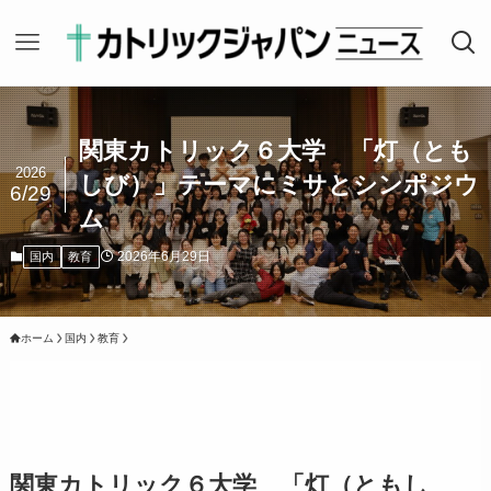
関東カトリック６大学 「灯（とも
2026
しび）」テーマにミサとシンポジウ
6/29
ム
2026年6月29日
国内
教育
ホーム
国内
教育
関東カトリック６大学 「灯（ともし