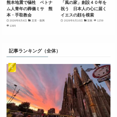
熊本地震で犠牲 ベトナ
「風の家」創設４０年を
ム人青年の葬儀ミサ 熊
祝う 日本人の心に届く
本・手取教会
イエスの顔を模索
2026年8月4日
災害・復興
2026年6月10日
宣教
1259
1395
記事ランキング（全体）