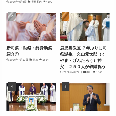
2026年6月5日
番組案内
4309
新司祭・助祭・終身助祭
鹿児島教区 ７年ぶりに司
紹介①
祭誕生 久山元太郎（く
やま・げんたろう）神
2026年7月13日
宣教
1684
父 ２５０人が叙階祝う
2026年4月22日
教区
1565