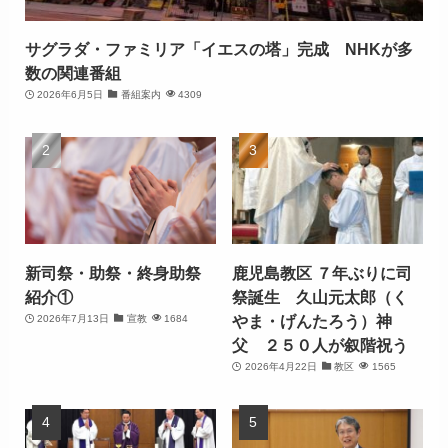
サグラダ・ファミリア「イエスの塔」完成 NHKが多
数の関連番組
2026年6月5日
番組案内
4309
新司祭・助祭・終身助祭
鹿児島教区 ７年ぶりに司
紹介①
祭誕生 久山元太郎（く
やま・げんたろう）神
2026年7月13日
宣教
1684
父 ２５０人が叙階祝う
2026年4月22日
教区
1565