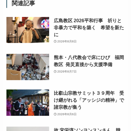
関連記事
広島教区 2026平和行事 祈りと
非暴力で平和を築く 希望を新た
に
2026年8月8日
熊本・八代教会で床にひび 福岡
教区 発災直後から支援準備
2026年8月7日
比叡山宗教サミット３９周年 受
け継がれる「アッシジの精神」で
諸宗教が集う
2026年8月6日
故 宋栄淳ソンヨンスンさん 韓