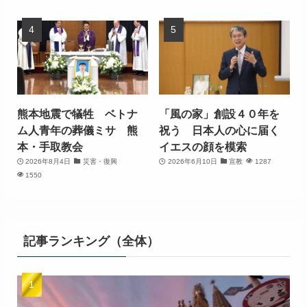
熊本地震で犠牲 ベトナ
「風の家」創設４０年を
ム人青年の葬儀ミサ 熊
祝う 日本人の心に届く
本・手取教会
イエスの顔を模索
2026年8月4日
災害・復興
2026年6月10日
宣教
1287
1550
記事ランキング（全体）