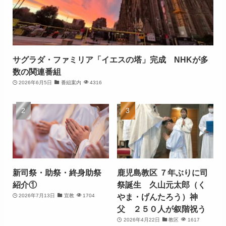
サグラダ・ファミリア「イエスの塔」完成 NHKが多
数の関連番組
2026年6月5日
番組案内
4316
新司祭・助祭・終身助祭
鹿児島教区 ７年ぶりに司
紹介①
祭誕生 久山元太郎（く
やま・げんたろう）神
2026年7月13日
宣教
1704
父 ２５０人が叙階祝う
2026年4月22日
教区
1617