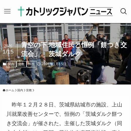
青空の下 地域住民と恒例「餅つき交
2026
1/15
流会」 茨城ダルク
2026年1月15日
国内
宣教
共生
ホーム
国内
宣教
昨年１２月２８日、茨城県結城市の施設、上山
川就業改善センターで、恒例の「茨城ダルク餅つ
き交流会」が催された。主催した茨城ダルク（同