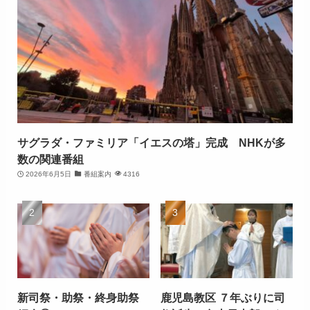
サグラダ・ファミリア「イエスの塔」完成 NHKが多
数の関連番組
2026年6月5日
番組案内
4316
新司祭・助祭・終身助祭
鹿児島教区 ７年ぶりに司