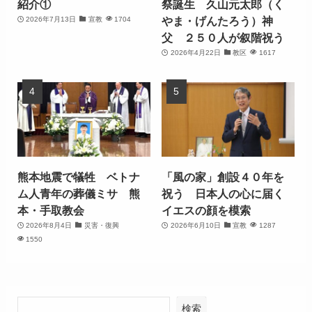
紹介①
祭誕生 久山元太郎（く
やま・げんたろう）神
2026年7月13日
宣教
1704
父 ２５０人が叙階祝う
2026年4月22日
教区
1617
熊本地震で犠牲 ベトナ
「風の家」創設４０年を
ム人青年の葬儀ミサ 熊
祝う 日本人の心に届く
本・手取教会
イエスの顔を模索
2026年8月4日
災害・復興
2026年6月10日
宣教
1287
1550
検索