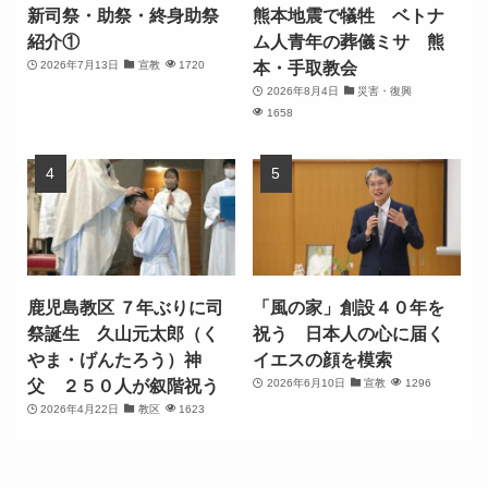
新司祭・助祭・終身助祭
熊本地震で犠牲 ベトナ
紹介①
ム人青年の葬儀ミサ 熊
本・手取教会
2026年7月13日
宣教
1720
2026年8月4日
災害・復興
1658
鹿児島教区 ７年ぶりに司
「風の家」創設４０年を
祭誕生 久山元太郎（く
祝う 日本人の心に届く
やま・げんたろう）神
イエスの顔を模索
父 ２５０人が叙階祝う
2026年6月10日
宣教
1296
2026年4月22日
教区
1623