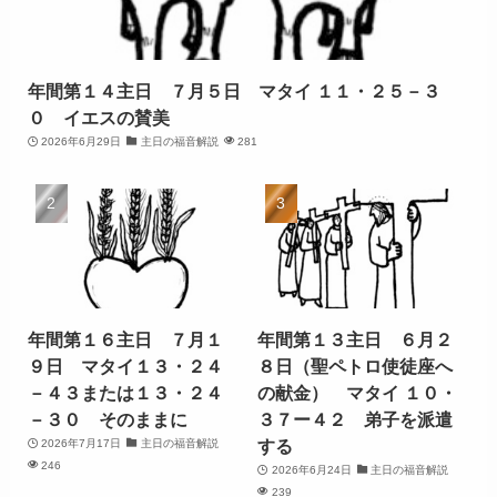
年間第１４主日 ７月５日 マタイ １１・２５－３
０ イエスの賛美
2026年6月29日
主日の福音解説
281
年間第１６主日 ７月１
年間第１３主日 ６月２
９日 マタイ１３・２４
８日（聖ペトロ使徒座へ
－４３または１３・２４
の献金） マタイ １０・
－３０ そのままに
３７ー４２ 弟子を派遣
する
2026年7月17日
主日の福音解説
246
2026年6月24日
主日の福音解説
239