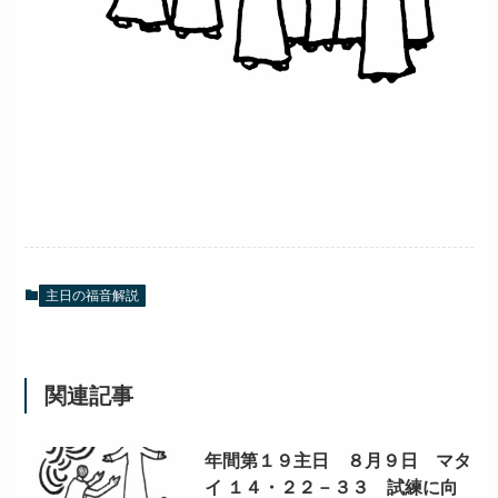
主日の福音解説
関連記事
年間第１９主日 ８月９日 マタ
イ １４・２２－３３ 試練に向