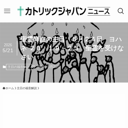
聖霊降臨の主日 ５月２４日 ヨハ
2026
ネ ２０・１９－２３ 聖霊を受けな
5/21
さい
2026年5月21日
主日の福音解説
ホーム
主日の福音解説