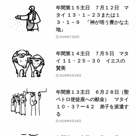
年間第１５主日 ７月１２日 マ
タイ １３・１－２３または１
３・１－９ 「神が培う豊かな土
地」
2026年7月8日
年間第１４主日 ７月５日 マタ
イ １１・２５－３０ イエスの
賛美
2026年6月29日
年間第１３主日 ６月２８日（聖
ペトロ使徒座への献金） マタイ
１０・３７ー４２ 弟子を派遣す
る
2026年6月24日