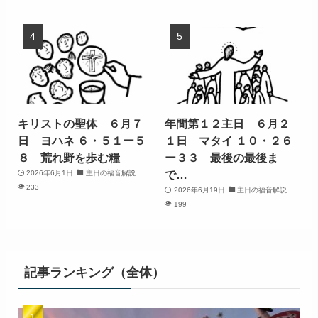
キリストの聖体 ６月７
年間第１２主日 ６月２
日 ヨハネ ６・５１ー５
１日 マタイ １０・２６
８ 荒れ野を歩む糧
ー３３ 最後の最後ま
で…
2026年6月1日
主日の福音解説
233
2026年6月19日
主日の福音解説
199
記事ランキング（全体）