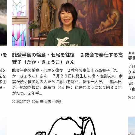
いを
能登半島の輪島・七尾を往復 ２教会で奉仕する高
あか
赤
響子（たか・きょうこ）さん
７
制を
能登半島の輪島・七尾を往復 ２教会で奉仕する高響子（た
９
見を
か・きょうこ）さん ７月２８日に発生した熊本地震以来、余
年
移住
震が続く被災地の人たちに思いを寄せ、祈る一人だ。 熊本出
岡
民・
身。結婚を機に、輪島市（石川県）に住むようになり約３０年
（東
がたつ。２年半...
2
2026年7月30日
災害・復興