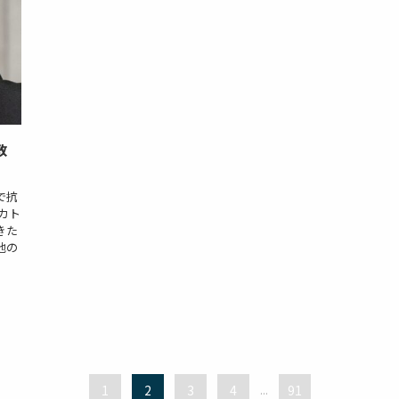
教
で抗
カト
きた
他の
1
2
3
4
...
91