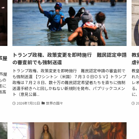
トランプ政権、政策変更を即時施行 難民認定申請
教
芦屋
の審査前でも強制送還
虐
トランプ政権、政策変更を即時施行 難民認定申請の審査前で
教
芦屋
も強制送還 【ワシントン（米国）７月３０日ＯＳＶ】トランプ
れ
もの
政権は７月２８日、数十万の難民認定希望者たちを直ちに強制
レ
底に
送還手続きへと回しかねない新規則を発布、パプリックコメン
る
阪高
ト（意見公募...
に、
2026年7月31日
世界の国々
2