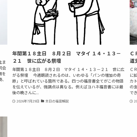
年間第１８主日 ８月２日 マタイ １４・１３－
Ｃ
２１ 世に広がる祭壇
道
生ま
同会
年間第１８主日 ８月２日 マタイ １４・１３－２１ 世に広
Ｃ
期を
がる祭壇 今週朗読されるのは、いわゆる「パンの増加の奇
に
崎、
跡」と呼ばれている箇所である。四つの福音書全てがこの物語
カ
を伝えているが、強調点は異なる。例えばヨハネ福音書には最
の
後の晩さんに...
でき
2026年7月29日
主日の福音解説
2