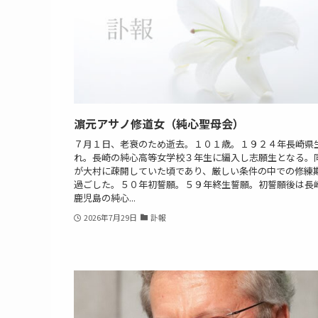
濵元アサノ修道女（純心聖母会）
７月１日、老衰のため逝去。１０１歳。１９２４年長崎県
れ。長崎の純心高等女学校３年生に編入し志願生となる。
が大村に疎開していた頃であり、厳しい条件の中での修練
過ごした。５０年初誓願。５９年終生誓願。初誓願後は長
鹿児島の純心...
2026年7月29日
訃報