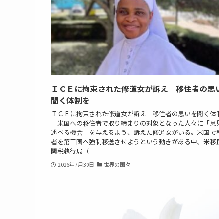
ＩＣＥに拘束された修道女が訴え 移住者の思
聞く体制を
ＩＣＥに拘束された修道女が訴え 移住者の思いを聞く体
米国への移住者で取り締まりの対象となった人々に「意
述べる機会」を与えるよう、訴えた修道女がいる。米国で
者を第三国へ強制移送させようという動きがある中、米移
関税執行局（...
2026年7月30日
世界の国々