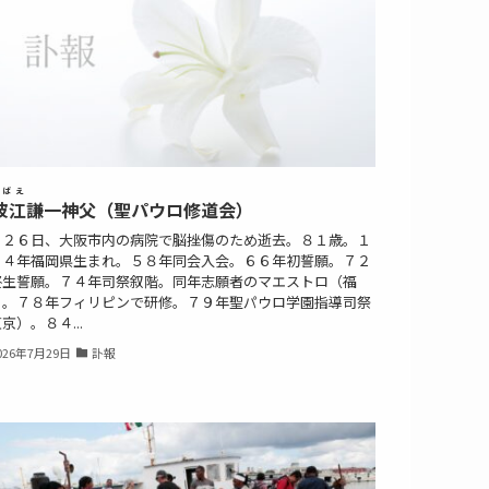
ばえ
波江
謙一神父（聖パウロ修道会）
月２６日、大阪市内の病院で脳挫傷のため逝去。８１歳。１
４４年福岡県生まれ。５８年同会入会。６６年初誓願。７２
終生誓願。７４年司祭叙階。同年志願者のマエストロ（福
）。７８年フィリピンで研修。７９年聖パウロ学園指導司祭
京）。８４...
026年7月29日
訃報