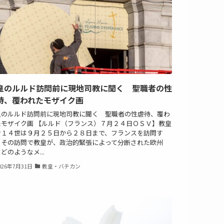
皇のルルド訪問前に現地司教に聞く 聖職者の性
待、覆われたモザイク画
皇のルルド訪問前に現地司教に聞く 聖職者の性虐待、覆わ
たモザイク画 【ルルド（フランス）７月２４日ＯＳＶ】教皇
オ１４世は９月２５日から２８日まで、フランスを訪問す
。その訪問で教皇が、政治的緊張によって分断された欧州
どのようなメ...
026年7月31日
教皇・バチカン