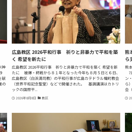
め
広島教区 2026平和行事 祈りと非暴力で平和を築
熊
く 希望を新たに
ら
ペ神
広島教区 2026平和行事 祈りと非暴力で平和を築く 希望を新
熊
９
たに 被爆・終戦から８１年となった今年も８月５日と６日、
7
を献
広島教区（白浜満司教）の平和行事が広島カテドラル幟町教会
ン
援の
（世界平和記念聖堂）などで開催された。 基調講演はカトリ
ら
ックの国際平...
会（
2026年8月8日
教区
2