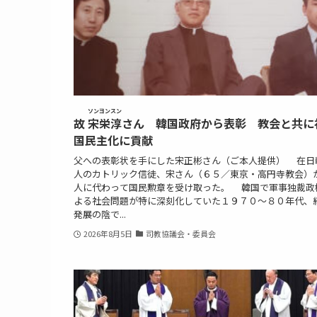
ソンヨンスン
故
宋栄淳
さん 韓国政府から表彰 教会と共に
国民主化に貢献
父への表彰状を手にした宋正彬さん（ご本人提供） 在日
人のカトリック信徒、宋さん（６５／東京・高円寺教会）
人に代わって国民勲章を受け取った。 韓国で軍事独裁政
よる社会問題が特に深刻化していた１９７０～８０年代、
発展の陰で...
2026年8月5日
司教協議会・委員会