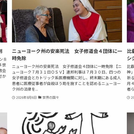
剤
ニューヨーク州の安楽死法 女子修道会４団体に一
比
時免除
シ
ン８
４世
ニューヨーク州の安楽死法 女子修道会４団体に一時免除 【ニ
比
教会
ューヨーク７月３１日ＯＳＶ】連邦判事は７月３０日、四つの
神
付か
女子修道会とカトリック系医療機関に対し、終末期にある成人
祈
患者に医療従事者が自殺ほう助を施すことを認めるニューヨー
月
ク州の法律を...
者ら
2026年8月6日
世界の国々
2