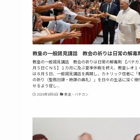
教皇の一般謁見講話 教会の祈りは日常の解毒
教皇の一般謁見講話 教会の祈りは日常の解毒剤 【バチカ
月５日ＣＮＳ】１カ月に及ぶ夏季休暇を終え、教皇レオ１
は８月５日、一般謁見講話を再開し、カトリック信者に「
の祈り（聖務日課・時課の典礼）」を日々の生活に深く根
せるよう促し...
2026年8月6日
教皇・バチカン