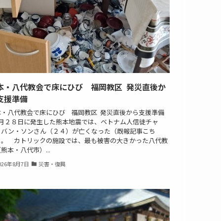
本・八代教会で床にひび 福岡教区 発災直後か
支援準備
本・八代教会で床にひび 福岡教区 発災直後から支援準備
月２８日に発生した熊本地震では、ベトナム人信徒チャ
・バン・ソンさん（２４）が亡くなった（既報記事こち
）。 カトリックの施設では、最も被害の大きかった八代教
熊本・八代市）...
026年8月7日
災害・復興