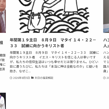
年間第１９主日 ８月９日 マタイ １４・２２－
ハ
祖
３３ 試練に向かうキリスト者
人
年間第１９主日 ８月９日 マタイ １４・２２－３３ 試練に
ハ
韓国
向かうキリスト者 イエス・キリストを信じる人は幸いです
え
が故
が、私たちの信仰生活はいつも幸せだとは限りません。ひどい
で
権に
目に遭うたびに、私たちは「本当に神は全能なのか」と疑いを
国
経済
抱き、なぜこ...
身」
2026年8月5日
主日の福音解説
2