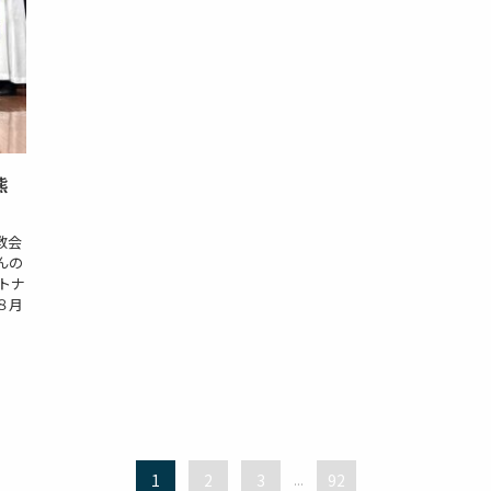
熊
教会
んの
トナ
８月
1
2
3
...
92