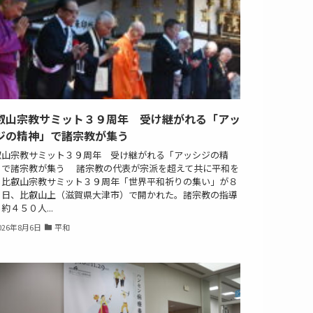
叡山宗教サミット３９周年 受け継がれる「アッ
ジの精神」で諸宗教が集う
叡山宗教サミット３９周年 受け継がれる「アッシジの精
」で諸宗教が集う 諸宗教の代表が宗派を超えて共に平和を
る比叡山宗教サミット３９周年「世界平和祈りの集い」が８
４日、比叡山上（滋賀県大津市）で開かれた。諸宗教の指導
約４５０人...
026年8月6日
平和