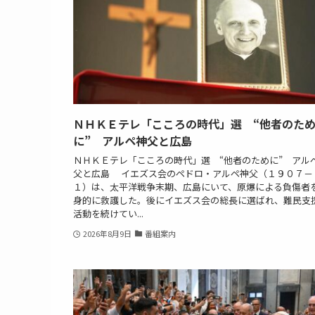
ＮＨＫＥテレ「こころの時代」選 “他者のた
に” アルペ神父と広島
ＮＨＫＥテレ「こころの時代」選 “他者のために” アル
父と広島 イエズス会のペドロ・アルペ神父（１９０７－
１）は、太平洋戦争末期、広島にいて、原爆による負傷者
身的に救護した。後にイエズス会の総長に選ばれ、難民支
活動を続けてい...
2026年8月9日
番組案内