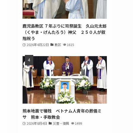
鹿児島教区 ７年ぶりに司祭誕生 久山元太郎
（くやま・げんたろう）神父 ２５０人が叙
階祝う
2026年4月22日
教区
1615
熊本地震で犠牲 ベトナム人青年の葬儀ミ
サ 熊本・手取教会
2026年8月4日
災害・復興
1499