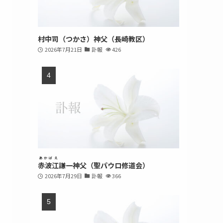
村中司（つかさ）神父（長崎教区）
2026年7月21日
訃報
426
あかばえ
赤波江
謙一神父（聖パウロ修道会）
2026年7月29日
訃報
366