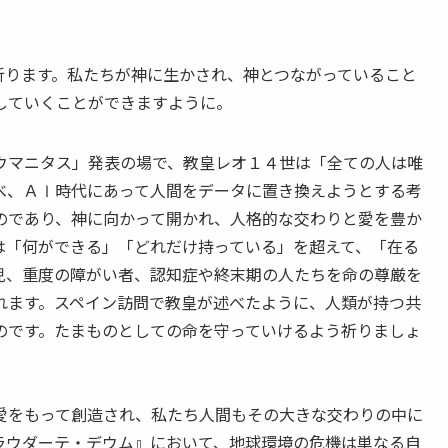
ります。私たちが神に生かされ、神とつながっていること
していくことができますように。
マニタス」発表の場で、教皇レオ１４世は「全ての人は唯
べ、ＡⅠ時代にあって人間をデータに置き換えようとする考
のであり、神に向かって開かれ、人格的な交わりと愛を豊か
は「何ができる」「どれだけ持っている」を超えて、「在る
児、重度の障がい者、認知症や終末期の人たちを命の尊厳を
れます。スペイン訪問で教皇が述べたように、人類が持つ共
のです。たまものとしての命を守っていけるよう祈りましょ
をもって創造され、私たち人間もその大きな交わりの中に
ラウダーテ・デウム』において、地球環境の危機は単なる自