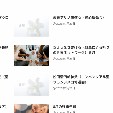
パウロ
濵元アサノ修道女（純心聖母会）
2026年7月29日
（長崎
きょうをささげる（教皇による祈り
の世界ネットワーク）８月
2026年7月23日
父（聖
松田清四朗神父（コンベンツアル聖
フランシスコ修道会）
2026年7月21日
教区）
8月の行事告知
2026年7月21日