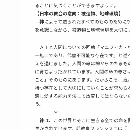
ることに気づくことができますように。
【日本の教会の意向：被造物、地球環境】
神によって造られたすべてのもののために祈
を意識しながら、被造物と地球現境を大切に
ＡⅠと人間についての回勅「マニフィカ・ウ
一無二であり、代替不可能な存在です」と述
えを退けました。人間の命は神からのたまも
に育むよう招かれています。人間の命の尊さ
こと」そのものにあります。だからこそ、胎
持つ存在として大切にしていくことが求めら
感し愛する能力を決して放棄してはならない
う。
＊
神は、この世界とそこに生きる全ての命を愛
生かされています。前教皇フランシスコは『