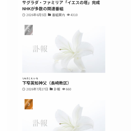
サグラダ・ファミリア「イエスの塔」完成
NHKが多数の関連番組
2026年6月5日
番組案内
4310
しもさこ
えいち
下窄
英知
神父（長崎教区）
2026年7月27日
訃報
660