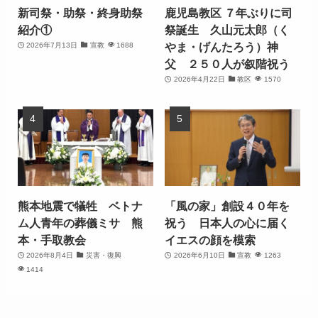
新司祭・助祭・終身助祭
鹿児島教区 ７年ぶりに司
紹介①
祭誕生 久山元太郎（く
やま・げんたろう）神
2026年7月13日
宣教
1688
父 ２５０人が叙階祝う
2026年4月22日
教区
1570
熊本地震で犠牲 ベトナ
「風の家」創設４０年を
ム人青年の葬儀ミサ 熊
祝う 日本人の心に届く
本・手取教会
イエスの顔を模索
2026年8月4日
災害・復興
2026年6月10日
宣教
1263
1414