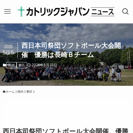
西日本司祭団ソフトボール大会開
2026
5/15
催 優勝は長崎Ｂチーム
2026年5月15日
国内
教区
ホーム
国内
教区
西日本司祭団ソフトボール大会開催 優勝