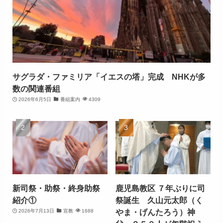
サグラダ・ファミリア「イエスの塔」完成 NHKが多
数の関連番組
2026年6月5日
番組案内
4309
新司祭・助祭・終身助祭
鹿児島教区 ７年ぶりに司
紹介①
祭誕生 久山元太郎（く
やま・げんたろう）神
2026年7月13日
宣教
1688