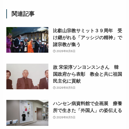
関連記事
比叡山宗教サミット３９周年 受
け継がれる「アッシジの精神」で
諸宗教が集う
2026年8月6日
故 宋栄淳ソンヨンスンさん 韓
国政府から表彰 教会と共に祖国
民主化に貢献
2026年8月5日
ハンセン病資料館で企画展 療養
所で生きた「外国人」の姿伝える
2026年8月5日