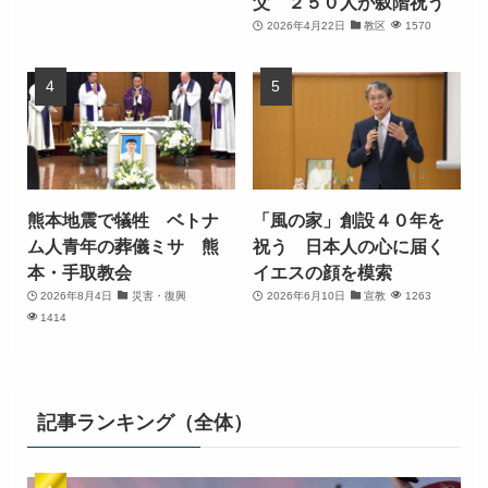
父 ２５０人が叙階祝う
2026年4月22日
教区
1570
熊本地震で犠牲 ベトナ
「風の家」創設４０年を
ム人青年の葬儀ミサ 熊
祝う 日本人の心に届く
本・手取教会
イエスの顔を模索
2026年8月4日
災害・復興
2026年6月10日
宣教
1263
1414
記事ランキング（全体）