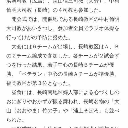
浜満司教（広島）、森山信三司教（大分）、中村
倫明大司教（長崎）の４司教も参加した。
開会式では、開催地である長崎教区の中村倫明
大司教があいさつし、参加者全員でラジオ体操を
行ってけがの予防に努めた。
大会には６チームが出場し、長崎教区はＡ、Ｂ
の２チーム編成で参加した。各チームが２試合ず
つを行った結果、若手中心の長崎Ｂチームが優
勝、「ベテラン」中心の長崎Ａチームが準優勝、
福岡教区が第３位となった。
昼食には、長崎南地区婦人部による心づくしの
おにぎりやおかずが振る舞われ、長崎名物の「大
山（おおやま）竹の子」や「浦上そぼろ」も並べ
られた。