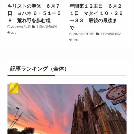
キリストの聖体 ６月７
年間第１２主日 ６月２
日 ヨハネ ６・５１ー５
１日 マタイ １０・２６
８ 荒れ野を歩む糧
ー３３ 最後の最後ま
で…
2026年6月1日
主日の福音解説
232
2026年6月19日
主日の福音解説
198
記事ランキング（全体）