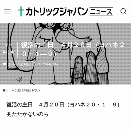
復活の主日 ４月２０日（ヨハネ２
2025
4/14
０・１―９）
2025年4月14日
主日の福音解説
ホーム
主日の福音解説
復活の主日 ４月２０日（ヨハネ２０・１―９）
あたたかないのち