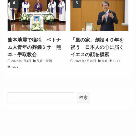
熊本地震で犠牲 ベトナ
「風の家」創設４０年を
ム人青年の葬儀ミサ 熊
祝う 日本人の心に届く
本・手取教会
イエスの顔を模索
2026年8月4日
災害・復興
2026年6月10日
宣教
1271
1477
検索