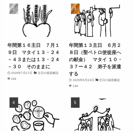
年間第１６主日 ７月１
年間第１３主日 ６月２
９日 マタイ１３・２４
８日（聖ペトロ使徒座へ
－４３または１３・２４
の献金） マタイ １０・
－３０ そのままに
３７ー４２ 弟子を派遣
する
2026年7月17日
主日の福音解説
246
2026年6月24日
主日の福音解説
238