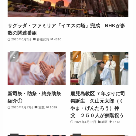
サグラダ・ファミリア「イエスの塔」完成 NHKが多
数の関連番組
2026年6月5日
番組案内
4310
新司祭・助祭・終身助祭
鹿児島教区 ７年ぶりに司
紹介①
祭誕生 久山元太郎（く
やま・げんたろう）神
2026年7月13日
宣教
1699
父 ２５０人が叙階祝う
2026年4月22日
教区
1613