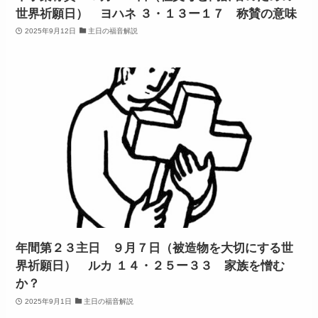
世界祈願日） ヨハネ ３・１３ー１７ 称賛の意味
2025年9月12日
主日の福音解説
年間第２３主日 ９月７日（被造物を大切にする世
界祈願日） ルカ １４・２５ー３３ 家族を憎む
か？
2025年9月1日
主日の福音解説