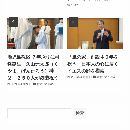
1642
鹿児島教区 ７年ぶりに司
「風の家」創設４０年を
祭誕生 久山元太郎（く
祝う 日本人の心に届く
やま・げんたろう）神
イエスの顔を模索
父 ２５０人が叙階祝う
2026年6月10日
宣教
1294
2026年4月22日
教区
1622
検索