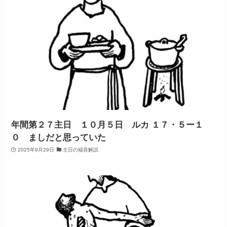
年間第２７主日 １０月５日 ルカ １７・５ー１
０ ましだと思っていた
2025年9月29日
主日の福音解説