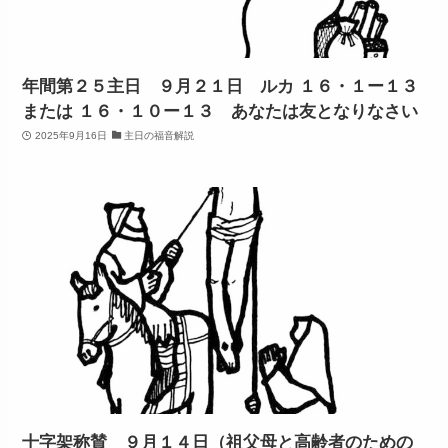
年間第２５主日 ９月２１日 ルカ １６・１ー１３
または １６・１０ー１３ あなたは友となりなさい
2025年9月16日
主日の福音解説
十字架称賛 ９月１４日（祖父母と高齢者のための