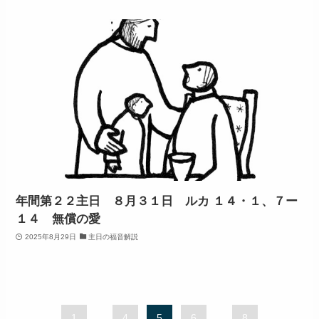
年間第２２主日 ８月３１日 ルカ １４・１、７ー
１４ 無償の愛
2025年8月29日
主日の福音解説
1
...
4
5
6
...
8