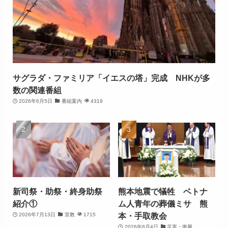
サグラダ・ファミリア「イエスの塔」完成 NHKが多
数の関連番組
2026年6月5日
番組案内
4319
新司祭・助祭・終身助祭
熊本地震で犠牲 ベトナ
紹介①
ム人青年の葬儀ミサ 熊
本・手取教会
2026年7月13日
宣教
1715
2026年8月4日
災害・復興