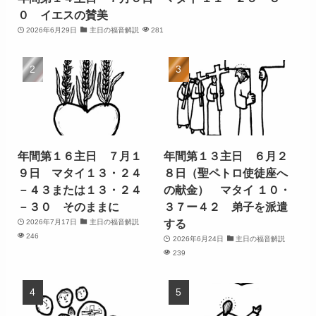
０ イエスの賛美
2026年6月29日
主日の福音解説
281
年間第１６主日 ７月１
年間第１３主日 ６月２
９日 マタイ１３・２４
８日（聖ペトロ使徒座へ
－４３または１３・２４
の献金） マタイ １０・
－３０ そのままに
３７ー４２ 弟子を派遣
する
2026年7月17日
主日の福音解説
246
2026年6月24日
主日の福音解説
239