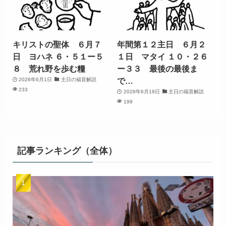
キリストの聖体 ６月７
年間第１２主日 ６月２
日 ヨハネ ６・５１ー５
１日 マタイ １０・２６
８ 荒れ野を歩む糧
ー３３ 最後の最後ま
で…
2026年6月1日
主日の福音解説
233
2026年6月19日
主日の福音解説
199
記事ランキング（全体）