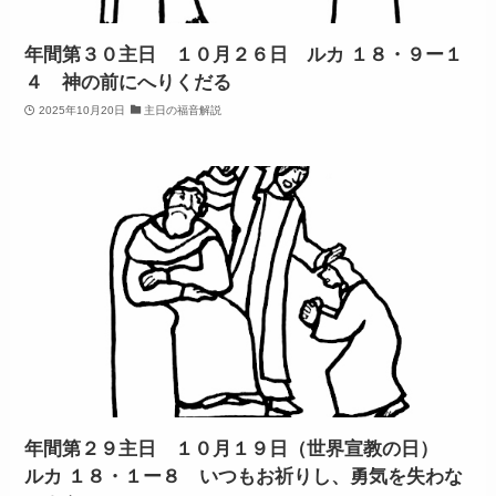
年間第３０主日 １０月２６日 ルカ １８・９ー１
４ 神の前にへりくだる
2025年10月20日
主日の福音解説
年間第２９主日 １０月１９日（世界宣教の日）
ルカ １８・１ー８ いつもお祈りし、勇気を失わな