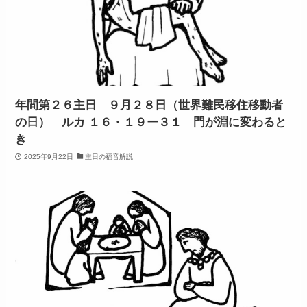
年間第２６主日 ９月２８日（世界難民移住移動者
の日） ルカ １６・１９ー３１ 門が淵に変わると
き
2025年9月22日
主日の福音解説